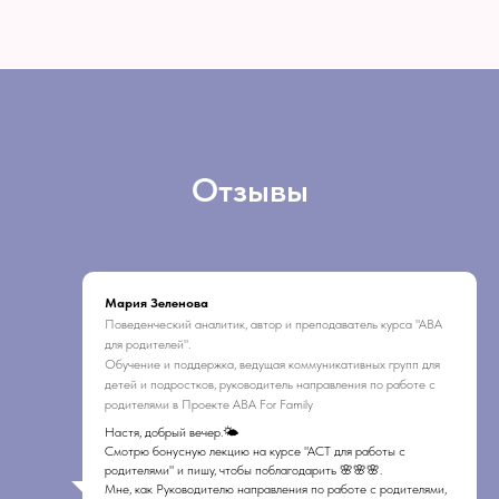
Отзывы
Мария Зеленова
Поведенческий аналитик, автор и преподаватель курса "АВА
для родителей".
Обучение и поддержка, ведущая коммуникативных групп для
детей и подростков, руководитель направления по работе с
родителями в Проекте АBA For Family
Настя, добрый вечер.🌤️
Смотрю бонусную лекцию на курсе "АСТ для работы с
родителями" и пишу, чтобы поблагодарить 🌸🌸🌸.
Мне, как Руководителю направления по работе с родителями,