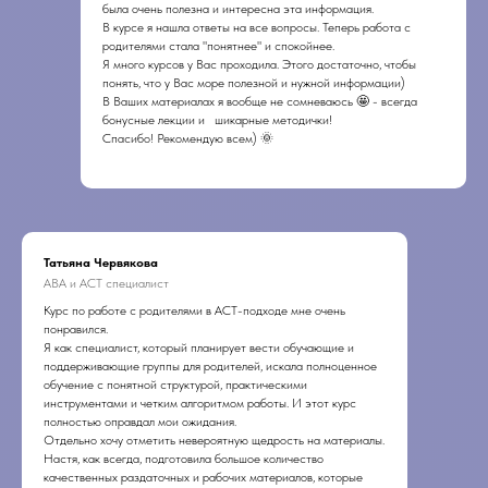
была очень полезна и интересна эта информация.
В курсе я нашла ответы на все вопросы. Теперь работа с
родителями стала "понятнее" и спокойнее.
Я много курсов у Вас проходила. Этого достаточно, чтобы
понять, что у Вас море полезной и нужной информации)
В Ваших материалах я вообще не сомневаюсь 🤩 - всегда
бонусные лекции и шикарные методички!
Спасибо! Рекомендую всем) 🌞
Татьяна Червякова
АВА и АСТ специалист
Курс по работе с родителями в АСТ-подходе мне очень
понравился.
Я как специалист, который планирует вести обучающие и
поддерживающие группы для родителей, искала полноценное
обучение с понятной структурой, практическими
инструментами и четким алгоритмом работы. И этот курс
полностью оправдал мои ожидания.
Отдельно хочу отметить невероятную щедрость на материалы.
Настя, как всегда, подготовила большое количество
качественных раздаточных и рабочих материалов, которые