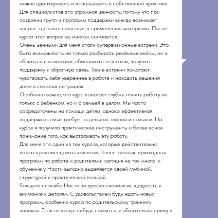
можно адаптировать и использовать в собственной практике.
Для специалистов это огромная ценность, потому что при
создании групп и программ поддержки всегда возникает
вопрос: где взять понятные, к применению материалы. После
курса этот вопрос во многом снимается.
Очень ценными для меня стали супервизионные встречи. Это
была возможность не только разбирать реальные кейсы, но и
общаться с коллегами, обмениваться опытом, получать
поддержку и обратную связь. Такие встречи помогают
чувствовать себя увереннее в работе и находить решения
даже в сложных ситуациях.
Особенно важно, что курс помогает глубже понять работу не
только с ребенком, но и с семьей в целом. Мы часто
сосредоточены на помощи детям, однако эффективная
поддержка семьи требует отдельных знаний и навыков. На
курсе я получила практические инструменты и более ясное
понимание того, как выстраивать эту работу.
Для меня это один из тех курсов, которые действительно
хочется рекомендовать коллегам. Качественных, прикладных
программ по работе с родителями сегодня не так много, и
обучение у Насти выгодно выделяется своей глубиной,
структурой и практической пользой.
Большое спасибо Насте за профессионализм, щедрость и
внимание к деталям. С удовольствием буду ждать новых
программ, особенно курса по родительскому тренингу
навыков. Если он когда-нибудь появится, я обязательно приму в